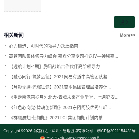
相关新闻
More>>
.
心力锻造：AI时代的领导力跃迁指南
.
高管团队集体领导力峰会 嘉宾分享专题推送Ⅳ—神秘嘉...
.
【远航计划·4期】腾讯战略合作伙伴高阶领导力
.
【融心同行·筑梦远征】2021网易有道中高管团队凝...
.
【月影无疆·光耀征途】2021奋本集团管理层培养计...
.
《重走南泥湾岁月》北大-青腾未来产业学堂，七月延安...
.
《红色心向党·铸魂创新路》2021东阿阿胶优秀年轻...
.
《群鹰展翅·任翱翔》2021TCL集团翱翔计划内蒙...
Copyright ©2026
领越行之（深圳）管理咨询有限公司
粤ICP备2021154481号
粤公网安备 44030702005508号