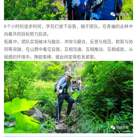
8个小时的徒步时间，学员们放下自我，融于团队，在青幽的丛林中
向着共同目标努力前进。
拓展中，团队实现破冰与融合、冲突与磨合、反思与规范、默契与协
同等突破，在山野中看见自我，互相沟通、互相推动、互相成就，从
困惑的环境中，挣脱束缚，彼此间变得愈发紧密。