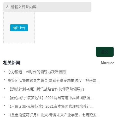
图片上传
相关新闻
More>>
.
心力锻造：AI时代的领导力跃迁指南
.
高管团队集体领导力峰会 嘉宾分享专题推送Ⅳ—神秘嘉...
.
【远航计划·4期】腾讯战略合作伙伴高阶领导力
.
【融心同行·筑梦远征】2021网易有道中高管团队凝...
.
【月影无疆·光耀征途】2021奋本集团管理层培养计...
.
《重走南泥湾岁月》北大-青腾未来产业学堂，七月延安...