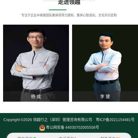
走进领越
专注于企业中高管团队集体领导力建构、集体心智进化、文化共识定制
杨 成
李 健
Copyright ©2026
领越行之（深圳）管理咨询有限公司
粤ICP备2021154481号
粤公网安备 44030702005508号